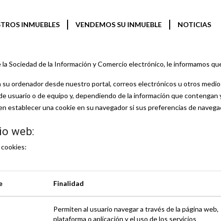
TROS INMUEBLES
VENDEMOS SU INMUEBLE
NOTICIAS
POLÍTICA DE COOKIES
e la Sociedad de la Información y Comercio electrónico, le informamos que
 su ordenador desde nuestro portal, correos electrónicos u otros medios
e usuario o de equipo y, dependiendo de la información que contengan y 
den establecer una cookie en su navegador si sus preferencias de navega
io web:
 cookies:
e
Finalidad
Permiten al usuario navegar a través de la página web,
plataforma o aplicación y el uso de los servicios