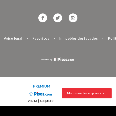
Aviso legal
-
Favoritos
-
Inmuebles destacados
-
Polí
PREMIUM
Mis inmuebles en pisos.com
VENTA
ALQUILER