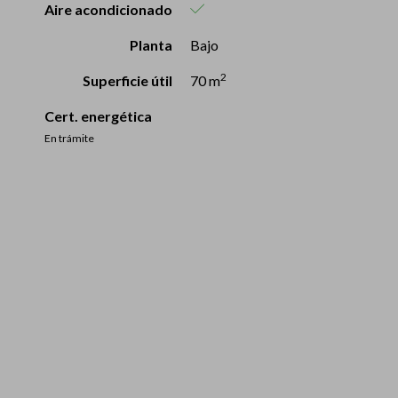
Aire acondicionado
Planta
Bajo
2
Superficie útil
70 m
Cert. energética
En trámite