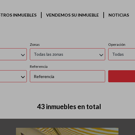
Nuestros inmuebles
TROS INMUEBLES
VENDEMOS SU INMUEBLE
NOTICIAS
Zonas
Operación
Todas las zonas
Todas
Referencia
43 inmuebles en total