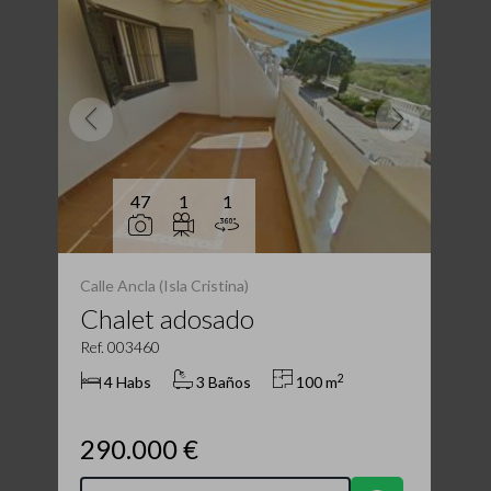
47
1
1
Calle Ancla (Isla Cristina)
Chalet adosado
Ref. 003460
2
4 Habs
3 Baños
100 m
290.000 €