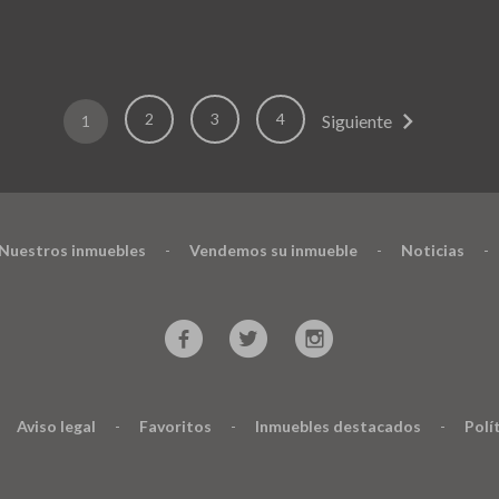
chevron_right
2
3
4
Siguiente
1
Nuestros inmuebles
-
Vendemos su inmueble
-
Noticias
-
Aviso legal
-
Favoritos
-
Inmuebles destacados
-
Polí