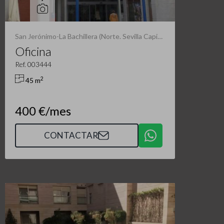
San Jerónimo-La Bachillera (Norte. Sevilla Capital)
Oficina
Ref. 003444
2
45 m
400 €/mes
CONTACTAR