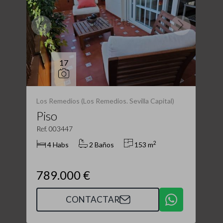
17
Los Remedios (Los Remedios. Sevilla Capital)
Piso
Ref. 003447
2
4 Habs
2 Baños
153 m
789.000 €
CONTACTAR