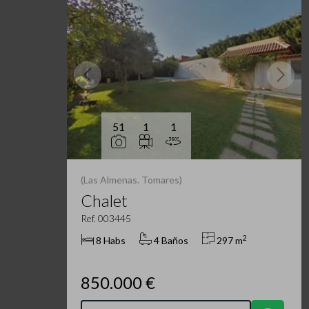
51
1
1
(Las Almenas. Tomares)
Chalet
Ref. 003445
2
8 Habs
4 Baños
297 m
850.000 €