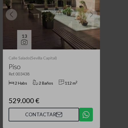
13
Calle Salado(Sevilla Capital)
Piso
Ref. 003438
2
2 Habs
2 Baños
112 m
529.000 €
CONTACTAR