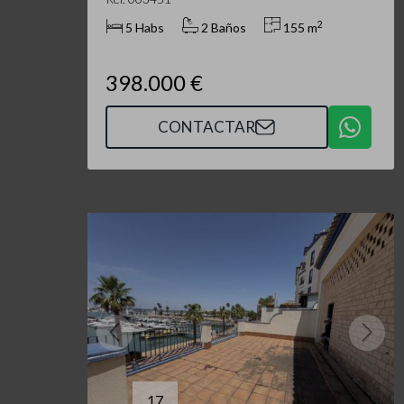
2
5 Habs
2 Baños
155 m
398.000 €
CONTACTAR
17