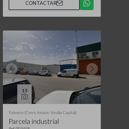
CONTACTAR
13
Palmete (Cerro Amate. Sevilla Capital)
Parcela industrial
Ref. 003458