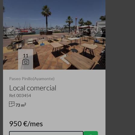
11
Paseo Pinillo(Ayamonte)
Local comercial
Ref. 003454
2
73 m
950 €/mes