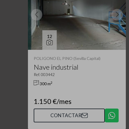
12
POLIGONO EL PINO (Sevilla Capital)
Nave industrial
Ref. 003442
2
300 m
1.150 €/mes
CONTACTAR