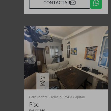
CONTACTAR
29
Calle Monte Carmelo(Sevilla Capital)
Piso
Ref. 003451