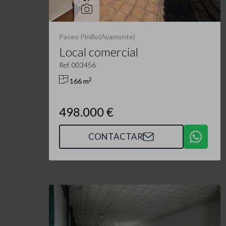
Paseo Pinillo(Ayamonte)
Local comercial
Ref. 003456
2
166 m
498.000 €
CONTACTAR