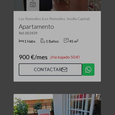
Los Remedios (Los Remedios. Sevilla Capital)
Apartamento
Ref. 003439
2
1 Habs
1 Baños
45 m
900 €/mes
¡Ha bajado 50 €!
CONTACTAR