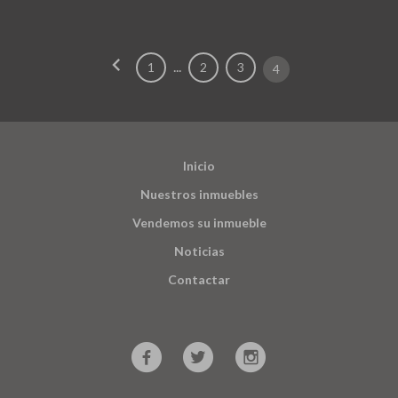
chevron_left
...
1
2
3
4
Inicio
Nuestros inmuebles
Vendemos su inmueble
Noticias
Contactar