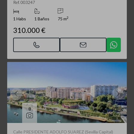
Ref. 003247
2
1 Habs
1 Baños
75 m
310.000 €
8
Calle PRESIDENTE ADOLFO SUAREZ (Sevilla Capital)