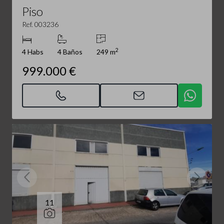
Piso
Ref. 003236
2
4 Habs
4 Baños
249 m
999.000 €
11