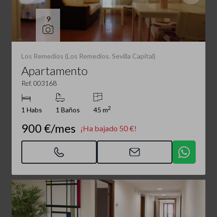
9
Los Remedios (Los Remedios. Sevilla Capital)
Apartamento
Ref. 003168
2
1 Habs
1 Baños
45 m
900 €/mes
¡Ha bajado 50 €!